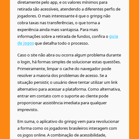
diretamente pelo app, e os valores mínimos para
retirada são acessíveis, atendendo a diferentes perfis de
jogadores. O mais interessante é que o grinpg não
cobra taxas nas transferências, o que torna a
experiência ainda mais vantajosa. Para mais
informações sobre a retirada de fundos, confira o
guia
de jogos
que detalha todo o processo.
Caso o site não abra ou ocorra algum problema durante
o login, há formas simples de solucionar estas questões.
Primeiramente, limpar o cache do navegador pode
resolver a maioria dos problemas de acesso. Se a
situação persistir, o usuário deve tentar utilizar um link
alternativo para acessar a plataforma. Como alternativa,
entrar em contato com o suporte ao cliente pode
proporcionar assistência imediata para qualquer
imprevisto.
Em suma, o aplicativo do grinpg vem para revolucionar
a forma como os jogadores brasileiros interagem com
os jogos online. A combinação de acessibilidade,