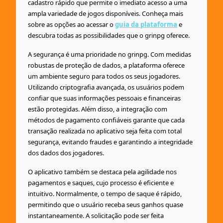
cadastro rápido que permite o imediato acesso a uma
ampla variedade de jogos disponíveis. Conheça mais
sobre as opções ao acessar o
guia da plataforma
e
descubra todas as possibilidades que o grinpg oferece.
A segurança é uma prioridade no grinpg. Com medidas
robustas de proteção de dados, a plataforma oferece
um ambiente seguro para todos os seus jogadores.
Utilizando criptografia avançada, os usuários podem
confiar que suas informações pessoais e financeiras
estão protegidas. Além disso, a integração com
métodos de pagamento confiáveis garante que cada
transação realizada no aplicativo seja feita com total
segurança, evitando fraudes e garantindo a integridade
dos dados dos jogadores.
O aplicativo também se destaca pela agilidade nos
pagamentos e saques, cujo processo é eficiente e
intuitivo. Normalmente, o tempo de saque é rápido,
permitindo que o usuário receba seus ganhos quase
instantaneamente. A solicitação pode ser feita