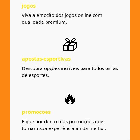
jogos
Viva a emoção dos jogos online com
qualidade premium.
🎁
apostas-esportivas
Descubra opções incríveis para todos os fãs
de esportes.
🔥
promocoes
Fique por dentro das promoções que
tornam sua experiência ainda melhor.