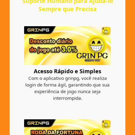
Suporte Humano para Ajudá-lo
Sempre que Precisa
Acesso Rápido e Simples
Com o aplicativo grinpg, você realiza
login de forma ágil, garantindo que sua
experiência de jogo nunca seja
interrompida.