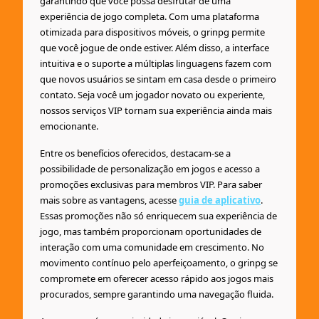
garantindo que você possa desfrutar de uma
experiência de jogo completa. Com uma plataforma
otimizada para dispositivos móveis, o grinpg permite
que você jogue de onde estiver. Além disso, a interface
intuitiva e o suporte a múltiplas linguagens fazem com
que novos usuários se sintam em casa desde o primeiro
contato. Seja você um jogador novato ou experiente,
nossos serviços VIP tornam sua experiência ainda mais
emocionante.
Entre os benefícios oferecidos, destacam-se a
possibilidade de personalização em jogos e acesso a
promoções exclusivas para membros VIP. Para saber
mais sobre as vantagens, acesse
guia de aplicativo
.
Essas promoções não só enriquecem sua experiência de
jogo, mas também proporcionam oportunidades de
interação com uma comunidade em crescimento. No
movimento contínuo pelo aperfeiçoamento, o grinpg se
compromete em oferecer acesso rápido aos jogos mais
procurados, sempre garantindo uma navegação fluida.