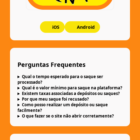
iOS
Android
Perguntas Frequentes
Qual o tempo esperado para o saque ser
processado?
Qual é o valor mínimo para saque na plataforma?
Existem taxas associadas a depósitos ou saques?
Por que meu saque foi recusado?
Como posso realizar um depósito ou saque
facilmente?
O que fazer se o site não abrir corretamente?