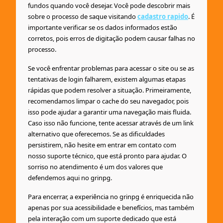
fundos quando você desejar. Você pode descobrir mais
sobre o processo de saque visitando
cadastro rapido
. É
importante verificar se os dados informados estão
corretos, pois erros de digitação podem causar falhas no
processo.
Se você enfrentar problemas para acessar o site ou se as
tentativas de login falharem, existem algumas etapas
rápidas que podem resolver a situação. Primeiramente,
recomendamos limpar o cache do seu navegador, pois
isso pode ajudar a garantir uma navegação mais fluida.
Caso isso não funcione, tente acessar através de um link
alternativo que oferecemos. Se as dificuldades
persistirem, não hesite em entrar em contato com
nosso suporte técnico, que está pronto para ajudar. O
sorriso no atendimento é um dos valores que
defendemos aqui no grinpg.
Para encerrar, a experiência no grinpg é enriquecida não
apenas por sua acessibilidade e benefícios, mas também
pela interação com um suporte dedicado que está