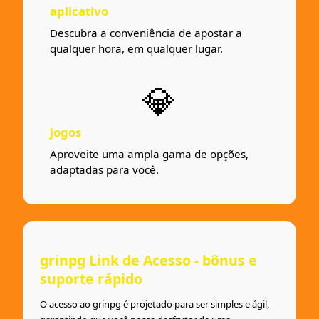
aplicativo
Descubra a conveniência de apostar a
qualquer hora, em qualquer lugar.
💎
jogos
Aproveite uma ampla gama de opções,
adaptadas para você.
grinpg Link de Acesso - bônus e
suporte rápido
O acesso ao grinpg é projetado para ser simples e ágil,