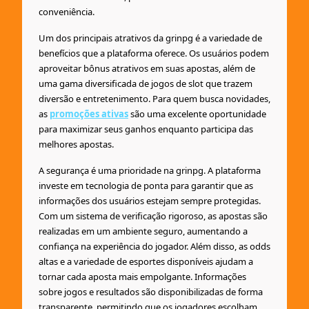
conveniência.
Um dos principais atrativos da grinpg é a variedade de
benefícios que a plataforma oferece. Os usuários podem
aproveitar bônus atrativos em suas apostas, além de
uma gama diversificada de jogos de slot que trazem
diversão e entretenimento. Para quem busca novidades,
as
promoções ativas
são uma excelente oportunidade
para maximizar seus ganhos enquanto participa das
melhores apostas.
A segurança é uma prioridade na grinpg. A plataforma
investe em tecnologia de ponta para garantir que as
informações dos usuários estejam sempre protegidas.
Com um sistema de verificação rigoroso, as apostas são
realizadas em um ambiente seguro, aumentando a
confiança na experiência do jogador. Além disso, as odds
altas e a variedade de esportes disponíveis ajudam a
tornar cada aposta mais empolgante. Informações
sobre jogos e resultados são disponibilizadas de forma
transparente, permitindo que os jogadores escolham