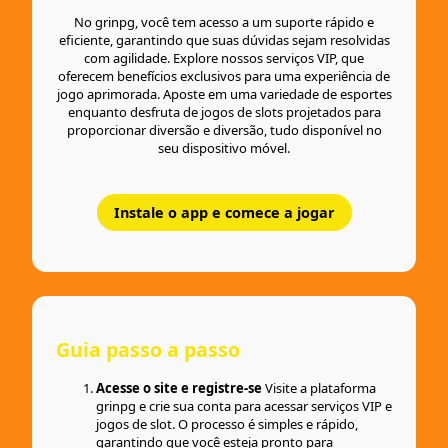
No grinpg, você tem acesso a um suporte rápido e
eficiente, garantindo que suas dúvidas sejam resolvidas
com agilidade. Explore nossos serviços VIP, que
oferecem benefícios exclusivos para uma experiência de
jogo aprimorada. Aposte em uma variedade de esportes
enquanto desfruta de jogos de slots projetados para
proporcionar diversão e diversão, tudo disponível no
seu dispositivo móvel.
Instale o app e comece a jogar
Guia passo a passo
Acesse o site e registre-se
Visite a plataforma
grinpg e crie sua conta para acessar serviços VIP e
jogos de slot. O processo é simples e rápido,
garantindo que você esteja pronto para