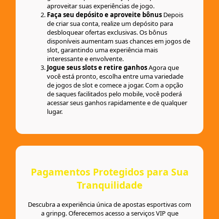
aproveitar suas experiências de jogo.
Faça seu depósito e aproveite bônus
Depois
de criar sua conta, realize um depósito para
desbloquear ofertas exclusivas. Os bônus
disponíveis aumentam suas chances em jogos de
slot, garantindo uma experiência mais
interessante e envolvente.
Jogue seus slots e retire ganhos
Agora que
você está pronto, escolha entre uma variedade
de jogos de slot e comece a jogar. Com a opção
de saques facilitados pelo mobile, você poderá
acessar seus ganhos rapidamente e de qualquer
lugar.
Pagamentos Protegidos para Sua
Tranquilidade
Descubra a experiência única de apostas esportivas com
a grinpg. Oferecemos acesso a serviços VIP que