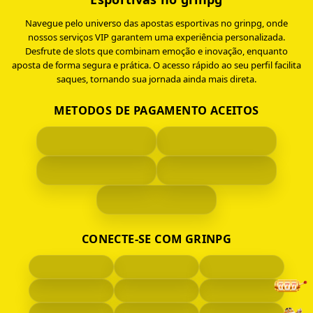
Navegue pelo universo das apostas esportivas no grinpg, onde
nossos serviços VIP garantem uma experiência personalizada.
Desfrute de slots que combinam emoção e inovação, enquanto
aposta de forma segura e prática. O acesso rápido ao seu perfil facilita
saques, tornando sua jornada ainda mais direta.
METODOS DE PAGAMENTO ACEITOS
CONECTE-SE COM GRINPG