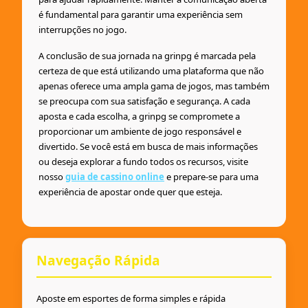
é fundamental para garantir uma experiência sem
interrupções no jogo.
A conclusão de sua jornada na grinpg é marcada pela
certeza de que está utilizando uma plataforma que não
apenas oferece uma ampla gama de jogos, mas também
se preocupa com sua satisfação e segurança. A cada
aposta e cada escolha, a grinpg se compromete a
proporcionar um ambiente de jogo responsável e
divertido. Se você está em busca de mais informações
ou deseja explorar a fundo todos os recursos, visite
nosso
guia de cassino online
e prepare-se para uma
experiência de apostar onde quer que esteja.
Navegação Rápida
Aposte em esportes de forma simples e rápida