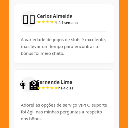
👨‍⚕️
Carlos Almeida
★★★★⯨
há 1 semana
A variedade de jogos de slots é excelente,
mas levar um tempo para encontrar o
bônus foi meio chato.
👩‍🏫
Fernanda Lima
★★★★★
há 4 dias
Adorei as opções de serviço VIP! O suporte
foi ágil nas minhas perguntas a respeito
dos bônus.