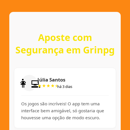
Aposte com
Segurança em Grinpg
👩‍💻
Júlia Santos
★★★★⯨
há 3 dias
Os jogos são incríveis! O app tem uma
interface bem amigável, só gostaria que
houvesse uma opção de modo escuro.