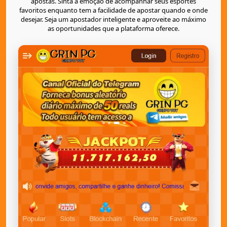
apostas. Sinta a emoção de acompanhar seus esportes
favoritos enquanto tem a facilidade de apostar quando e onde
desejar. Seja um apostador inteligente e aproveite ao máximo
as oportunidades que a plataforma oferece.