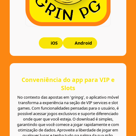
iOS
Android
Conveniência do app para VIP e
Slots
No contexto das apostas em 'grinpg', o aplicativo móvel
transforma a experiência na seção de VIP services e slot
games. Com funcionalidades pensadas para o usuário, é
possível acessar jogos exclusivos e suporte diferenciado
onde quer que você esteja. O download é simples,
garantindo que você comece a jogar rapidamente e com
otimização de dados. Aproveite a liberdade de jogar em
qualquer lugar e tenha tudo na palma da sua mão.