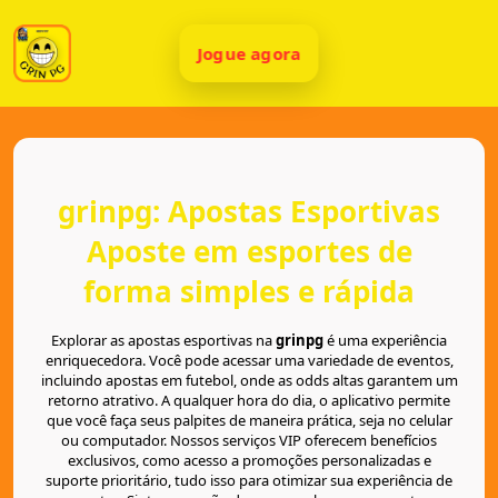
Jogue agora
grinpg: Apostas Esportivas
Aposte em esportes de
forma simples e rápida
Explorar as apostas esportivas na
grinpg
é uma experiência
enriquecedora. Você pode acessar uma variedade de eventos,
incluindo apostas em futebol, onde as odds altas garantem um
retorno atrativo. A qualquer hora do dia, o aplicativo permite
que você faça seus palpites de maneira prática, seja no celular
ou computador. Nossos serviços VIP oferecem benefícios
exclusivos, como acesso a promoções personalizadas e
suporte prioritário, tudo isso para otimizar sua experiência de